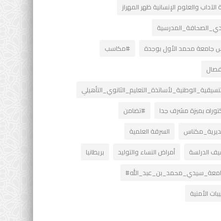
 الآداب والعلوم الإنسانية ظهر المهراز
دي_الصحافة_المدرسية
س جامعة محمد الأول بوجدة
#مكاسب
نفصال
تنسيقية_الوطنية_لأساتذة_التعليم_الثانوي_التأهيلي
كتوراه بميزة مشرف جدا
#تضامن
يرية_مكناس
السرقة العلمية
يف الدرلسة
أمراض النساء والتوليد
بريطانيا
معة_سيدي_محمد_بن_عبد_الله#
تيبات الأمنية