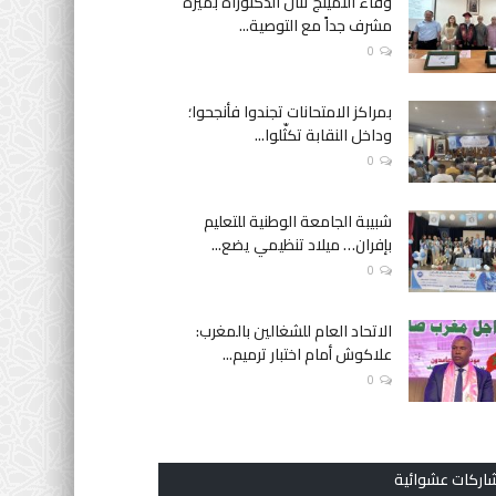
وفاء النمينج تنال الدكتوراه بميزة
مشرف جداً مع التوصية...
0
بمراكز الامتحانات تجندوا فأنجحوا؛
وداخل النقابة تكثّلوا...
0
شبيبة الجامعة الوطنية للتعليم
بإفران… ميلاد تنظيمي يضع...
0
الاتحاد العام للشغالين بالمغرب:
علاكوش أمام اختبار ترميم...
0
اركات عشوائية