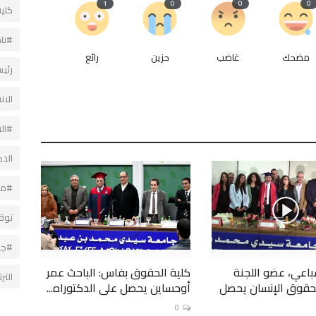
1
0
0
0
كلية
#نا
مضحك
غاضب
حزين
رائع
رئي
الا
#ال
الد
#مد
توق
#جا
اعي، عضو اللجنة
كلية الحقوق بفاس: الباحث عمر
التر
حقوق الإنسان يحصل
أوحساين يحصل على الدكتوراه...
0