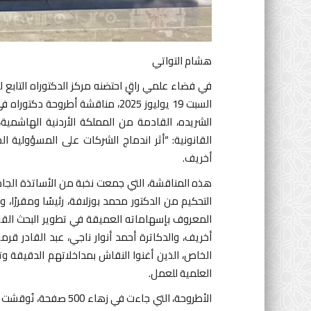
هشام التواتي
في فضاء علمي راقٍ احتضنه مركز الدكتوراه التابع
السبت 19 يوليوز 2025، مناقشة أطر
الشريده، القادمة من المملكة الأردنية الهاشمية، 
القانونية: “أثر اندماج الشركات على المسؤولية ال
أخريف.
هذه المناقشة، التي جمعت نخبة من الأساتذة الجام
التحكيم من الدكتور محمد بوزلافة، رئيسًا ومقررًا،
المعروف بإسهاماته العميقة في تطوير البحث القانو
أخريف، والدكاترة أحمد أنوار ناجي، عبد القادر 
الخاص، الذين أغنوا النقاش بمداخلاتهم الدقيقة و
العلمية للعمل.
الأطروحة، التي جاءت في