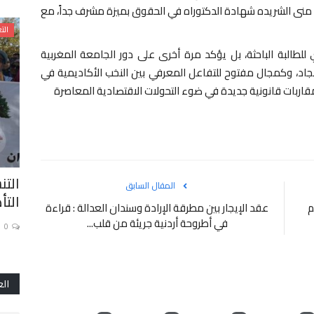
بة منى الشريده شهادة الدكتوراه في الحقوق بميزة مشرف جداً، مع
أكاديميات جهوية
الت
لطالبة الباحثة، بل يؤكد مرة أخرى على دور الجامعة المغربية
اد، وكمجال مفتوح للتفاعل المعرفي بين النخب الأكاديمية في
قاربات قانونية جديدة في ضوء التحولات الاقتصادية المعاصرة
ه : خمسون
بادرة إنسانية نبيلة: مدير أكاديمية فاس
التن
المقال السابق
مكناس يوفر سكناً...
التأ
م
عقد الإيجار بين مطرقة الإرادة وسندان العدالة : قراءة
في أطروحة أردنية جريئة من قلب...
0
0
الع