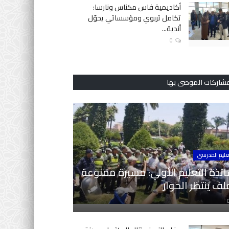
أكاديمية فاس مكناس ونارسا:
تكامل تربوي ومؤسساتي يحوّل
أندية...
0
مشاركات الموصى بها
عليم المدرسي
تذة التعليم الأولي: مسيرة ممنوعة
ف ينتظر الحوار