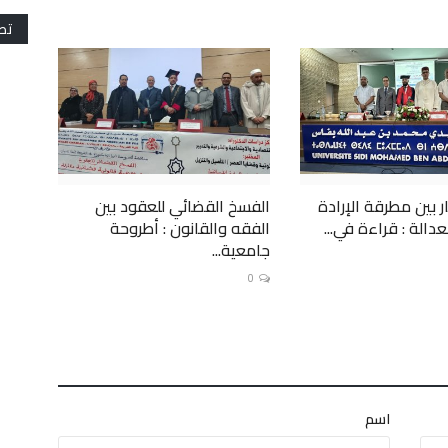
تص
ر بين مطرقة الإرادة
الفسخ القضائي للعقود بين
دالة : قراءة في...
الفقه والقانون : أطروحة
جامعية...
0
اسم