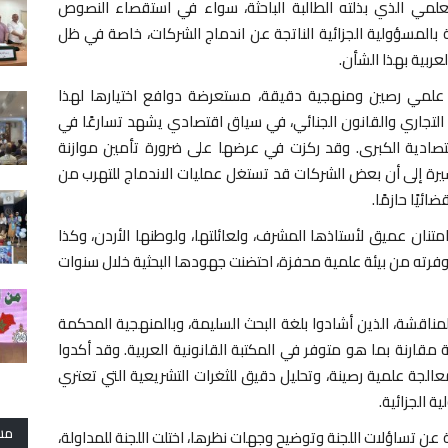
مي الذي بذلته الطالبة الباحثة، سواء في استقصاء النصوص
طة بالمسؤولية الجزائية الناتجة عن اندماج الشركات، خاصة في ظل
ربية بهذا الشأن.
ي علمي رصين ومنهجية دقيقة، مستعرضة دوافع اختيارها لهذا
لتجاري والقانون الجنائي، في سياق اقتصادي يشهد تسارعًا في
اقتصادية الكبرى. وقد ركزت في عرضها على ضرورة تأمين موازنة
شيرة إلى أن بعض الشركات قد تستغل عمليات الاندماج للتهرب من
ئيًا حازمًا.
متنان عميق لأستاذها المشرف، ولعائلتها، ولوطنها الأردن، وكذا
وفرته من بيئة علمية محفزة، احتضنت جهودها البحثية خلال سنوات
مناقشة، الذين أشادوا بلغة البحث السليمة، وبالمنهجية المحكمة
 مقارنة بما هو متوفر في المكتبة القانونية العربية. وقد أكدوا
لجة علمية رصينة، وتحليل دقيق للثغرات التشريعية التي تعتري
ة الجزائية.
مش
عن تساؤلات اللجنة وتوضيح وجهات نظرها، اختلت اللجنة للمداولة،