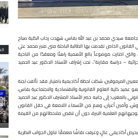
 لجامعة سيدي محمد بن عبد الله بفاس، شهدت رحاب الكلية صباح
وحة دكتوراه في القانون الخاص تقدمت بها الطالبة الباحثة منى منير محمد علي
ال
والتي اختارت موضوعاً بالغ الأهمية راهنًا ومعقدًا من الناحية
جزائية – دراسة مقارنة”، تحت إشراف الأستاذ الدكتور عبد الحميد
عيين المرموقين، شكلت لحظة أكاديمية بامتياز. فقد تألفت لجنة
 وهو عميد كلية العلوم القانونية والاقتصادية والاجتماعية بفاس،
الت
ني بالمغرب؛ إلى جانبه حضر الأستاذ المشرف الدكتور عبد الحميد
أسا
قرموش، وأمين أعزان، وهم من الأسماء اللامعة في حقل القانون
ومل
توجيهاتهم العلمية النيرة، دون أن تنقص ملاحظاتهم من القيمة
0
 زهاء 500 صفحة، نُوقشت بحرص أكاديمي عالٍ، وعرفت نقاشًا معمقًا تناول الجوانب النظرية