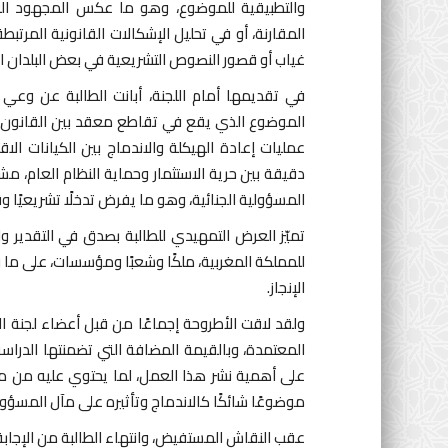
والتطبيقية للموضوع، وهو ما عكس المجهود العل
المقارنة، أو في تحليل الإشكالات القانونية المرتب
غياب أو قصور النصوص التشريعية في بعض البلدان الع
في تقديمها أمام اللجنة، أبانت الطالبة عن وع
الموضوع الذي يقع في تقاطع معقد بين القانون ا
عمليات إعادة الهيكلة والاندماج بين الكيانات ال
دقيقة بين حرية الاستثمار وحماية النظام العام، م
المسؤولية الجنائية، وهو ما يفرض تدخلًا تشريعيًا وقضا
تميّز العرض التمهيدي للطالبة بصدق في التقدير وا
للمملكة المغربية، ملكًا وشعبًا ومؤسسات، على ما 
الإنجاز.
ولقد لاقت الأطروحة إجماعًا من قبل أعضاء لجنة ال
المعتمدة، وبالقيمة المضافة التي تضمنتها الدراسة
على أهمية نشر هذا العمل، لما يحتوي عليه من معا
موضوعًا شائكًا كالاندماج وتأثيره على مآل المسؤولي
عقب النقاش المستفيض، وانتهاء الطالبة من الإجابة 