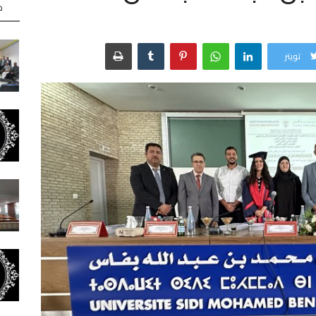
ه
تويتر