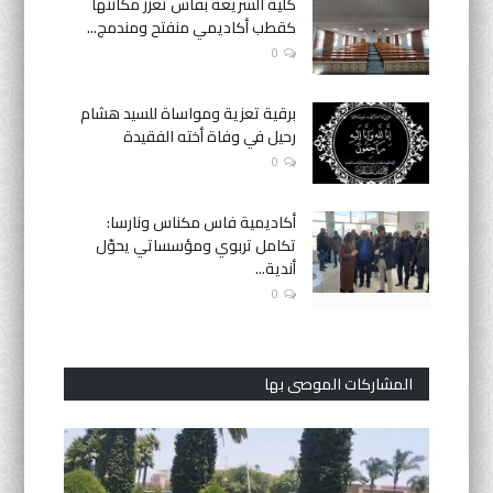
كلية الشريعة بفاس تعزز مكانتها
كقطب أكاديمي منفتح ومندمج...
0
برقية تعزية ومواساة للسيد هشام
رحيل في وفاة أخته الفقيدة
0
أكاديمية فاس مكناس ونارسا:
تكامل تربوي ومؤسساتي يحوّل
أندية...
0
المشاركات الموصى بها