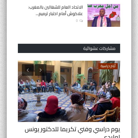
الاتحاد العام للشغالين بالمغرب:
علاكوش أمام اختبار ترميم...
0
مشاركات عشوائية
أيام دراسية
البحث الع
68 طفلا يرسمون لوحة فنية طولها 68
يوم دراسي وفني تكريما للدكتور يونس
اكتشاف
لوليدي
ديناصور