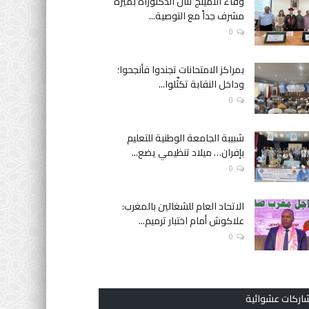
وفاء النمينج تنال الدكتوراه بميزة
مشرف جداً مع التوصية...
0
بمراكز الامتحانات تجندوا فأنجحوا؛
وداخل النقابة تكثّلوا...
0
شبيبة الجامعة الوطنية للتعليم
بإفران… ميلاد تنظيمي يضع...
0
الاتحاد العام للشغالين بالمغرب:
علاكوش أمام اختبار ترميم...
0
اركات عشوائية