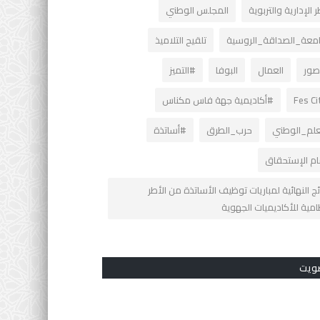
ر الإدارية والتربوية
المجلس الوطني
معة_الصداقة_الروسية
تلقيح التلاميذ
اصور
العمال
البوفا
#التميز
#أكاديمية جهة فاس مكناس
علم_الوطني
حرب_الطرق
#أساتذة
م الإستحقاق
ائج النهائية لمباريات توظيف الأساتذة من الأطر
امية للأكاديميات الجهوية
ويت