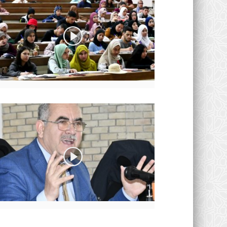
مديريات إقليمية
جمعية أجيال للتربية والتنمية ا
تنظم أنشطة توعوية...
0