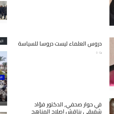
ال
دروس العلماء ليست دروسا للسياسة
0
الت
أسا
ومل
0
في حوار صحفي, الدكتور فؤاد
شفيقي يناقش إصلاح المناهج