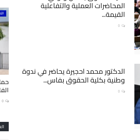
المحاضرات العملية والتفاعلية
القيمة...
تقارير
الت
0
الدكتور محمد احجيرة يحاضر في ندوة
وطنية بكلية الحقوق بفاس...
لمستدامة
تسع كيلوغرامات من الشيرا ونصف كيلو
حماي
من الكوكايين: حصيلة...
الف
0
0
0
الع