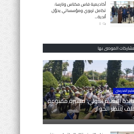
أكاديمية فاس مكناس ونارسا:
تكامل تربوي ومؤسساتي يحوّل
أندية...
0
مشاركات الموصى بها
عليم المدرسي
تذة التعليم الأولي: مسيرة ممنوعة
ف ينتظر الحوار