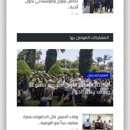
تكامل تربوي ومؤسساتي يحوّل
أندية...
0
المشاركات الموصى بها
التعليم المدرسي
أساتذة التعليم الأولي: مسيرة ممنوعة
وملف ينتظر الحوار
0
وفاء النمينج تنال الدكتوراه بميزة
مشرف جداً مع التوصية...
0