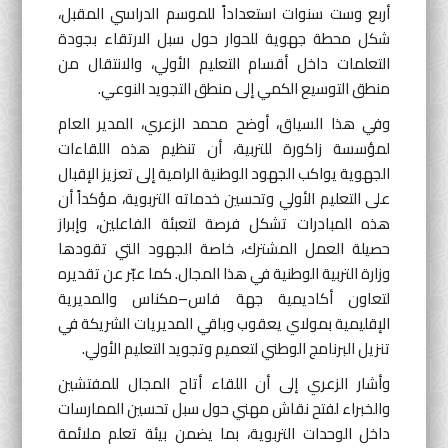
أربع وست سنوات استعداداً للموسم الدراسي المقبل،
شكل محطة جهوية للحوار حول سبل الارتقاء بجودة
التعلمات داخل أقسام التعليم الأولي، والانتقال من
منطق التوسيع الكمي إلى منطق التجويد النوعي.
وفي هذا السياق، أوضح محمد الزعري، المدير العام
لمؤسسة زاكورة للتربية، أن تنظيم هذه اللقاءات
الجهوية يواكب الجهود الوطنية الرامية إلى تعزيز الإقبال
على التعليم الأولي وتحسين خدماته التربوية، مؤكداً أن
هذه المبادرات تشكل فرصة لتعبئة الفاعلين، وإبراز
حصيلة العمل المشترك، خاصة الجهود التي تقودها
وزارة التربية الوطنية في هذا المجال. كما عبّر عن تقديره
لتعاون أكاديمية جهة فاس–مكناس والمديرية
الإقليمية بمولاي يعقوب وباقي المديريات الشريكة في
تنزيل البرنامج الوطني لتعميم وتجويد التعليم الأولي.
وأشار الزعري إلى أن اللقاء أتاح المجال للمفتشين
والخبراء لفتح نقاش مهني حول سبل تحسين الممارسات
داخل الوحدات التربوية، بما يضمن بيئة تعلم ملائمة