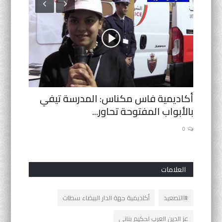
اوي
أكاديمية فاس مكناس: المدرسة تيفي
الوزير 
بالأبواب المفتوحة تحاور...
العملية
0
0
العلامات
#التصعيد
أكاديمية جهة الدار البيضاء سطات
عز الدين العرب لحكيم بناني