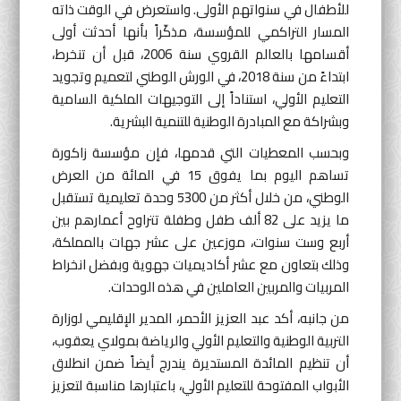
للأطفال في سنواتهم الأولى. واستعرض في الوقت ذاته
المسار التراكمي للمؤسسة، مذكّراً بأنها أحدثت أولى
أقسامها بالعالم القروي سنة 2006، قبل أن تنخرط،
ابتداءً من سنة 2018، في الورش الوطني لتعميم وتجويد
التعليم الأولي، استناداً إلى التوجيهات الملكية السامية
وبشراكة مع المبادرة الوطنية للتنمية البشرية.
وبحسب المعطيات التي قدمها، فإن مؤسسة زاكورة
تساهم اليوم بما يفوق 15 في المائة من العرض
الوطني، من خلال أكثر من 5300 وحدة تعليمية تستقبل
ما يزيد على 82 ألف طفل وطفلة تتراوح أعمارهم بين
أربع وست سنوات، موزعين على عشر جهات بالمملكة،
وذلك بتعاون مع عشر أكاديميات جهوية وبفضل انخراط
المربيات والمربين العاملين في هذه الوحدات.
من جانبه، أكد عبد العزيز الأحمر، المدير الإقليمي لوزارة
التربية الوطنية والتعليم الأولي والرياضة بمولاي يعقوب،
أن تنظيم المائدة المستديرة يندرج أيضاً ضمن انطلاق
الأبواب المفتوحة للتعليم الأولي، باعتبارها مناسبة لتعزيز