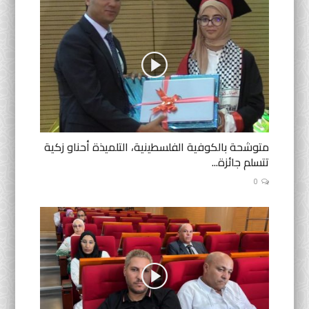
متوشحة بالكوفية الفلسطينية، التلميذة أحناو زكية
تتسلم جائزة...
0