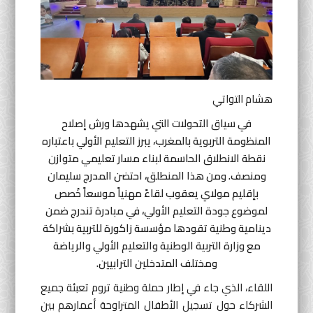
أنشطة موازية
لغة
English
Français
العربية
هشام التواتي
في سياق التحولات التي يشهدها ورش إصلاح
المنظومة التربوية بالمغرب، يبرز التعليم الأولي باعتباره
نقطة الانطلاق الحاسمة لبناء مسار تعليمي متوازن
ومنصف. ومن هذا المنطلق، احتضن المدرج سليمان
بإقليم مولاي يعقوب لقاءً مهنياً موسعاً خُصص
لموضوع جودة التعليم الأولي، في مبادرة تندرج ضمن
دينامية وطنية تقودها مؤسسة زاكورة للتربية بشراكة
مع وزارة التربية الوطنية والتعليم الأولي والرياضة
ومختلف المتدخلين الترابيين.
اللقاء، الذي جاء في إطار حملة وطنية تروم تعبئة جميع
الشركاء حول تسجيل الأطفال المتراوحة أعمارهم بين