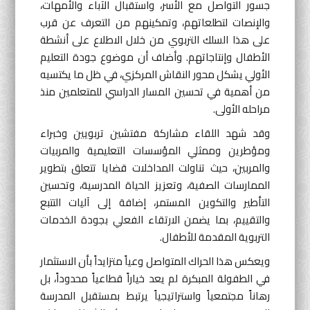
جسور التواصل مع الأسر، واستقبال الآباء والأمهات،
والإنصات لتطلعاتهم، وتمكينهم من التعرف عن قرب
على هذا السلك التربوي من خلال الاطلاع على أنشطة
الأطفال وإنتاجاتهم. وأضاف أن موضوع جودة التعليم
الأولي يشكل محور النقاش المركزي، في ظل ما يكتسيه
من أهمية في تحسين المسار الدراسي للمتعلمين منذ
مراحله الأولى.
وقد شهد اللقاء مشاركة مفتشين تربويين وخبراء
ومؤطرين وممثلي المؤسسات التعليمية والمربيات
والمربين، حيث تناولت المداخلات قضايا تتعلق بتطوير
الممارسات الصفية، وتعزيز الحياة المدرسية، وتحسين
التأطير والتكوين المستمر، إضافة إلى آليات التتبع
والتقييم، بما يضمن الارتقاء الفعلي بجودة الخدمات
التربوية المقدمة للأطفال.
ويعكس هذا الحراك المتواصل وعياً متزايداً بأن الاستثمار
في الطفولة المبكرة لم يعد خياراً قطاعياً محدوداً، بل
رهاناً مجتمعياً واستراتيجياً يرتبط بمستقبل المدرسة