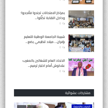
بمراكز الامتحانات تجندوا فأنجحوا؛
وداخل النقابة تكثّلوا...
0
شبيبة الجامعة الوطنية للتعليم
بإفران… ميلاد تنظيمي يضع...
0
الاتحاد العام للشغالين بالمغرب:
علاكوش أمام اختبار ترميم...
0
مشاركات عشوائية
الصوت والصورة
أنشطة حك