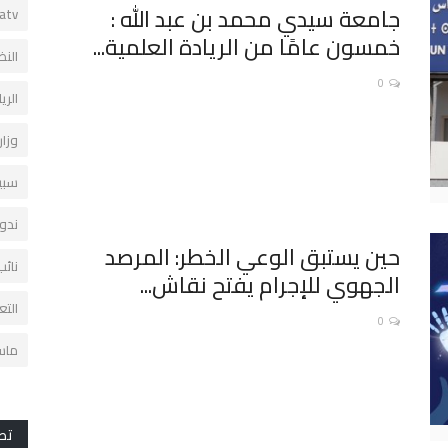
جامعة سيدي محمد بن عبد الله :
tatv
خمسون عامًا من الريادة العلمية...
الن
0
الري
وزار
سبي
ندو
حين يستبق الوعي الخطر: المرصد
نائب
الجهوي للإجرام يفتح نقاش...
الت
0
ماست
تص