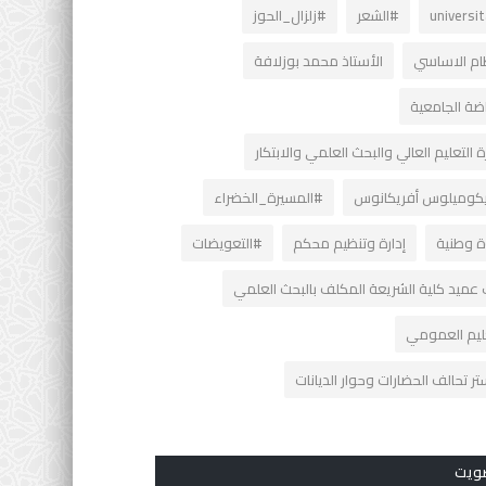
universi
#الشعر
#زلزال_الحوز
ظام الاساسي
الأستاذ محمد بوزلافة
اضة الجامعية
ة التعليم العالي والبحث العلمي والابتكار
كوميلوس أفريكانوس
#المسيرة_الخضراء
ة وطنية
إدارة وتنظيم محكم
#التعويضات
 عميد كلية الشريعة المكلف بالبحث العلمي
عليم العمومي
ر تحالف الحضارات وحوار الديانات
ويت