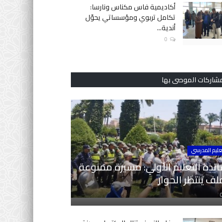
أكاديمية فاس مكناس ونارسا:
تكامل تربوي ومؤسساتي يحوّل
أندية...
0
مشاركات الموصى بها
عليم المدرسي
تذة التعليم الأولي: مسيرة ممنوعة
ف ينتظر الحوار