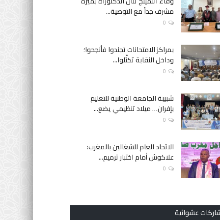
وفاء النمينج تنال الدكتوراه بميزة
مشرف جداً مع التوصية...
0
بمراكز الامتحانات تجندوا فأنجحوا؛
وداخل النقابة تكثّلوا...
0
شبيبة الجامعة الوطنية للتعليم
بإفران… ميلاد تنظيمي يضع...
0
الاتحاد العام للشغالين بالمغرب:
علاكوش أمام اختبار ترميم...
0
اركات عشوائية