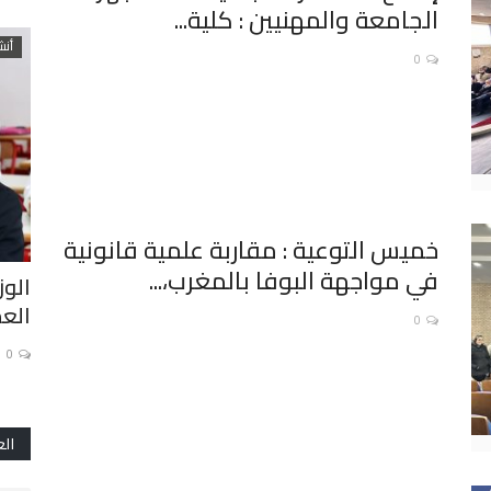
الجامعة والمهنيين : كلية...
مديريات إقليمية
أنش
0
خميس التوعية : مقاربة علمية قانونية
في مواجهة البوفا بالمغرب،...
نون
تلاميذ الثانوية التأهيلية عين عائشة
الوز
ومسابقة الصحفيون الشباب...
العم
0
0
0
الع