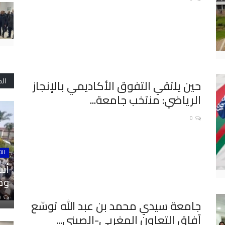
ال
حين يلتقي التفوق الأكاديمي بالإنجاز
الرياضي: منتخب جامعة...
0
الت
أسا
ومل
0
جامعة سيدي محمد بن عبد الله توسّع
آفاق التعاون المغربي-الصيني...