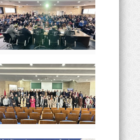
المناقشات
اندماج الشركات تحت مجهر القا
الجزائي : أطروحة دكتوراه...
0