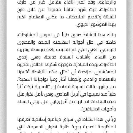
والرضاعة. وقد تميز اللقاء بتفاعل كبير من طرف
الحاضرات، حيث شهد نقاشاً مفتوحاً من خلال طرح
الأسئلة وتقديم الملاحظات، ما عكس الاهتمام الكبير
بهذا الموضوع الحيوي.
وترك هذا النشاط صدى طيباً في نفوس المشاركات،
خاصة في ظل أجوائه التنظيمية الجيدة والمحتوى
التوعوي الغني الذي تم تقديمه بلغة مبسطة وقريبة
من النساء. وأشادت السيدة خديجة، وهي إحدى
الحاضرات، بهذه المبادرة، موجهة شكرها الخالص لمديرة
المستشفى، مؤكدة أن “مثل هذه الأنشطة تُشعرنا
بالاهتمام والدعم، وتجعلنا أكثر وعياً بواجباتنا الصحية”.
من جانبها، قالت السيدة فاطمة إن “المديرة تركت أثراً
طيباً منذ تعيينها في أبريل الماضي، ونحن نأمل تكرار مثل
هذه اللقاءات لما لها من أثر إيجابي على وعي النساء
وأمهات المستقبل”.
ويأتي هذا النشاط في سياق دينامية إصلاحية تعرفها
المنظومة الصحية بجهة طنجة تطوان الحسيمة، التي