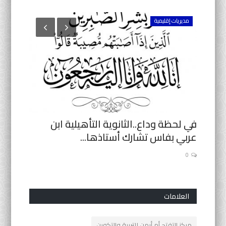
مديريات إقليمية
تقارير
ت
في لحظة وداع..الثانوية التأهيلية ابن
تسع كيل
عربي بفاس تشارك أستاذها...
من الكو
0
0
العلامات
مركز التفتح أم أيمن للتربية والتكوين