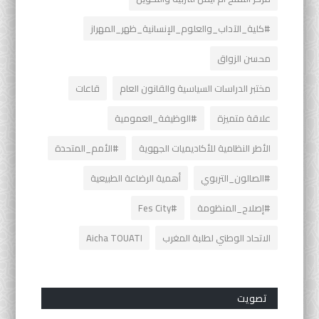
#كلية_الآداب_والعلوم_الإنسانية_ظهر_المهراز
محسن الزواق
مختبر الدراسات السياسية والقانون العام
قاعات
علاقة متميزة
#الوظيفة_العمومية
الأطر النظامية للأكاديميات الجهوية
#الأمم_المتحدة
#الصالون_التربوي
أهمية الرضاعة الطبيعية
#إصلاح_المنظومة
#Fes City
الاتحاد الوطني لطلبة المغرب
Aicha TOUATI
تصويت