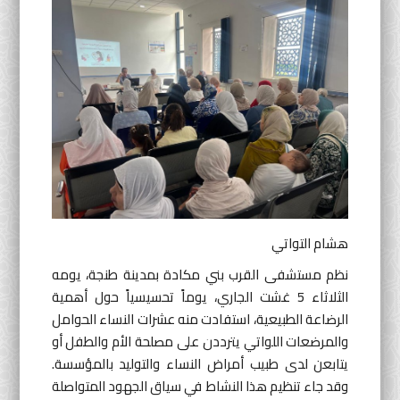
أنشطة موازية
لغة
English
Français
العربية
هشام التواتي
نظم مستشفى القرب بني مكادة بمدينة طنجة، يومه
الثلاثاء 5 غشت الجاري، يوماً تحسيسياً حول أهمية
الرضاعة الطبيعية، استفادت منه عشرات النساء الحوامل
والمرضعات اللواتي يترددن على مصلحة الأم والطفل أو
يتابعن لدى طبيب أمراض النساء والتوليد بالمؤسسة.
وقد جاء تنظيم هذا النشاط في سياق الجهود المتواصلة