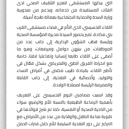
التي يبذلها المستشفى لتعزيز التثقيف الصحي لدى
الفئات المستفيدة من خدماته، وبدعم من مندوبية
وزارة الصحة والحماية الاجتماعية بعمالة طنجة أصيلة.
اللقاء التحسيسي، الذي التأم في فضاء مستشفى القرب
بني مكادة، تميز بحضور السيدة مديرة المؤسسة الصحية
ورئيسة قطب الشؤون الإدارية، إلى جانب عدد من
الموظفات، من بينهن حوامل ومرضعات، وهو ما
أضفى على اللقاء طابعا إنسانيا وتفاعليا لافتا، خاصة
مع انخراط الفريق الطبي والتمريضي بشكل فعّال في
تأطير اللقاء، بقيادة طبيب مختص في أمراض النساء
والتوليد، وأخصائية في التغذية، إلى جانب القابلة
والممرضة الرئيسة لمصلحة الولادة.
وقد انصبت مضامين اليوم التحسيسي على التعريف
بأهمية الرضاعة الطبيعية بالنسبة للأم والرضيع، سواء
من الناحية الصحية أو النفسية، كما تم شرح فوائدها في
تقوية مناعة الطفل والوقاية من عدد من الأمراض، مع
التركيز على دور التغذية السليمة للأم خلال فترات الحمل