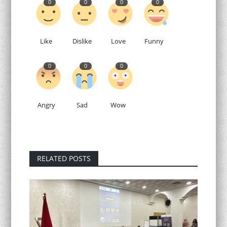
0
0
0
0
Like
Dislike
Love
Funny
0
0
0
Angry
Sad
Wow
RELATED POSTS