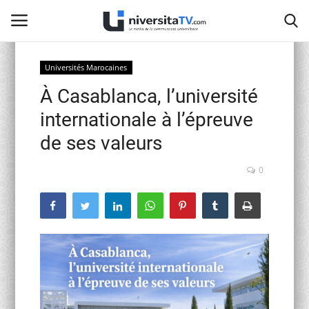
Universités Marocaines
À Casablanca, l’université
Home
internationale à l’épreuve
Contact
de ses valeurs
activités officielles
0
Education Nationale
Universités Marocaines
Café littéraire de Fès
Recherche Scientifique