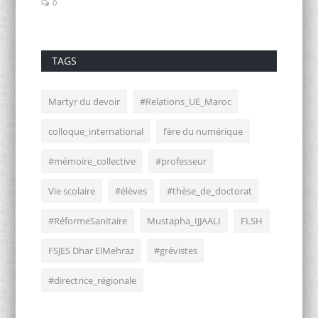
0
0
TAGS
Martyr du devoir
#Relations_UE_Maroc
colloque_international
l’ère du numérique
#mémoire_collective
#professeur
Vie scolaire
#élèves
#thèse_de_doctorat
#RéformeSanitaire
Mustapha_IJJAALI
FLSH
FSJES Dhar ElMehraz
#grévistes
#directrice_régionale