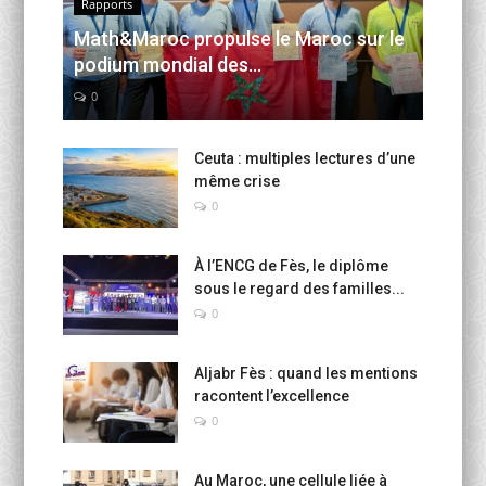
Rapports
Math&Maroc propulse le Maroc sur le
podium mondial des...
0
Ceuta : multiples lectures d’une
même crise
0
À l’ENCG de Fès, le diplôme
sous le regard des familles...
0
Aljabr Fès : quand les mentions
racontent l’excellence
0
Au Maroc, une cellule liée à