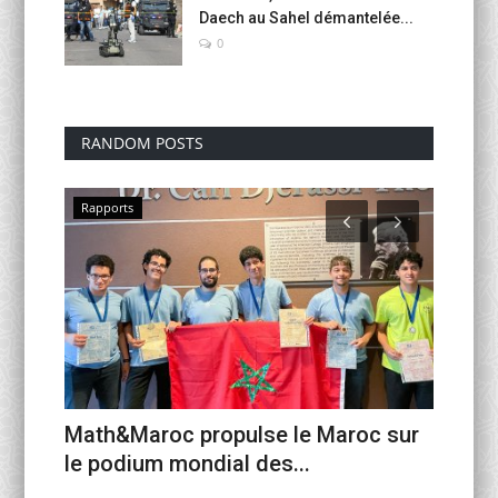
Daech au Sahel démantelée...
0
RANDOM POSTS
Rapports
Activit
 :
Math&Maroc propulse le Maroc sur
Mondia
le podium mondial des...
urbain