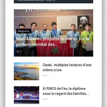
Rapports
Math&Maroc propulse le Maroc sur le
podium mondial des...
0
Ceuta : multiples lectures d’une
même crise
0
À l’ENCG de Fès, le diplôme
sous le regard des familles...
0