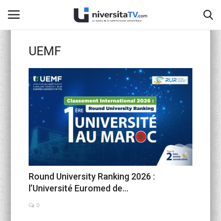
UEMF
Home
Contact
activités officielles
Education Nationale
Universités Marocaines
Round University Ranking 2026 :
l’Université Euromed de...
Café littéraire de Fès
0
Recherche Scientifique