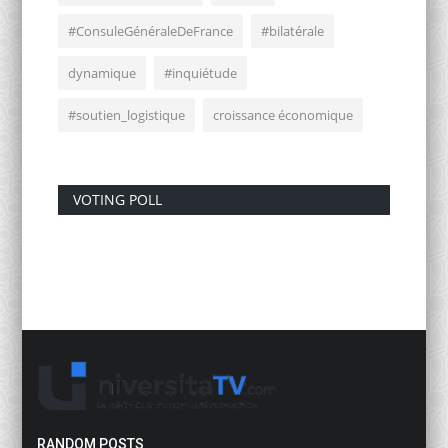
#ConsuleGénéraleDeFrance
#bilatérale
dynamique
#inquiétude
#soutien_logistique
croissance économique
VOTING POLL
RANDOM POSTS