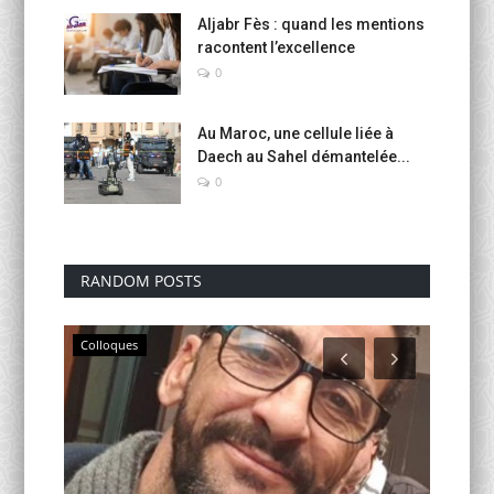
Aljabr Fès : quand les mentions
racontent l’excellence
0
Au Maroc, une cellule liée à
Daech au Sahel démantelée...
0
RANDOM POSTS
Colloques
Educati