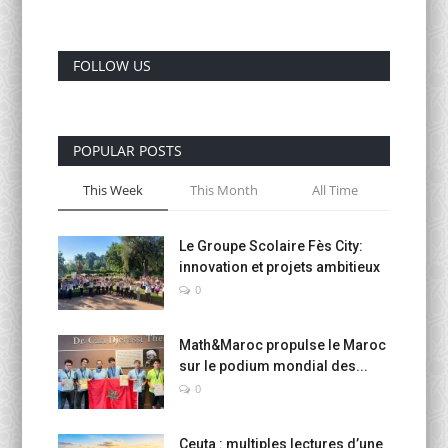
Activités Para-Universitaires
FOLLOW US
Gallery
Language
POPULAR POSTS
English
Français
العربية
This Week
This Month
All Time
Le Groupe Scolaire Fès City:
innovation et projets ambitieux
0
Math&Maroc propulse le Maroc
sur le podium mondial des...
0
Ceuta : multiples lectures d’une