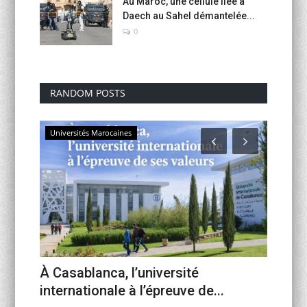
Au Maroc, une cellule liée à
Daech au Sahel démantelée...
0
RANDOM POSTS
Universités Marocaines
Colloqu
ment
À Casablanca, l’université
La lit
internationale à l’épreuve de...
contex