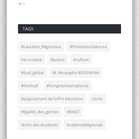
0
0
TAGS
#Lauréats_Régionaux
#FondationZakoura
Vie scolaire
#Justice
#culture
#Sud_global
M. Mostapha BOUSMINA
#football
#CongrèsInternational
élargissement de l’offre éducative
LAVAL
#Egalité_des_genres
#DGST
droits des étudiants
AcadémieRégionale