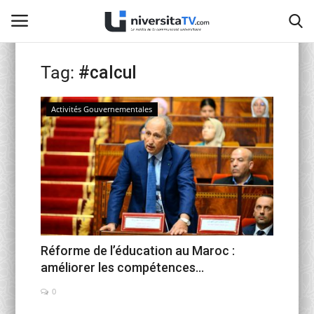
Tag:
#calcul
Home
Activités Gouvernementales
Contact
activités officielles
Education Nationale
Universités Marocaines
Réforme de l’éducation au Maroc :
améliorer les compétences...
Café littéraire de Fès
0
Recherche Scientifique