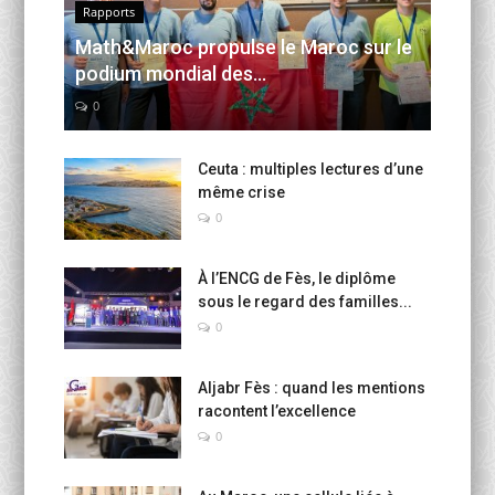
Rapports
Math&Maroc propulse le Maroc sur le
podium mondial des...
0
Ceuta : multiples lectures d’une
même crise
0
À l’ENCG de Fès, le diplôme
sous le regard des familles...
0
Aljabr Fès : quand les mentions
racontent l’excellence
0