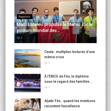
Rapports
Math&Maroc propulse le Maroc sur le
podium mondial des...
0
Ceuta : multiples lectures d’une
même crise
0
À l’ENCG de Fès, le diplôme
sous le regard des familles...
0
Aljabr Fès : quand les mentions
racontent l’excellence