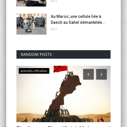
0
Au Maroc, une cellule liée à
Daech au Sahel démantelée...
0
RANDOM POSTS
activités officielles
USMBA 