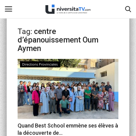
Tag:
centre
d’épanouissement Oum
Home
Aymen
Contact
Directions Provinciales
activités officielles
Education Nationale
Universités Marocaines
Café littéraire de Fès
Quand Best School emmène ses élèves à
la découverte de...
Recherche Scientifique