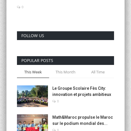
0
Activités Para-Universitaires
Gallery
FOLLOW US
Language
English
Français
العربية
POPULAR POSTS
This Week
This Month
All Time
Le Groupe Scolaire Fès City:
innovation et projets ambitieux
0
Math&Maroc propulse le Maroc
sur le podium mondial des...
0