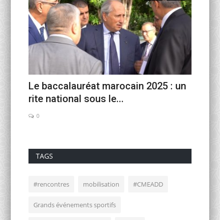
n :
Le baccalauréat marocain 2025 : un
La USM
rite national sous le...
sellan
0
0
TAGS
#rencontres
mobilisation
#CMEADD
Grands événements sportifs