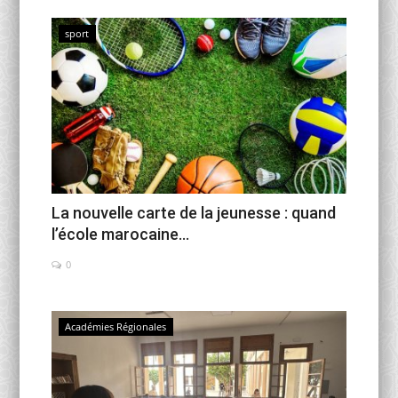
sport
Activités Para-Universitaires
Gallery
Language
English
Français
العربية
La nouvelle carte de la jeunesse : quand
l’école marocaine...
0
Académies Régionales