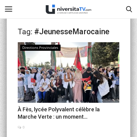
Tag:
#JeunesseMarocaine
Home
Directions Provinciales
Contact
activités officielles
Education Nationale
Universités Marocaines
À Fès, lycée Polyvalent célèbre la
Marche Verte : un moment...
Café littéraire de Fès
0
Recherche Scientifique