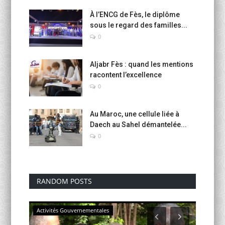
À l’ENCG de Fès, le diplôme
sous le regard des familles...
0
Aljabr Fès : quand les mentions
racontent l’excellence
0
Au Maroc, une cellule liée à
Daech au Sahel démantelée...
0
RANDOM POSTS
Activités Gouvernementales
activités