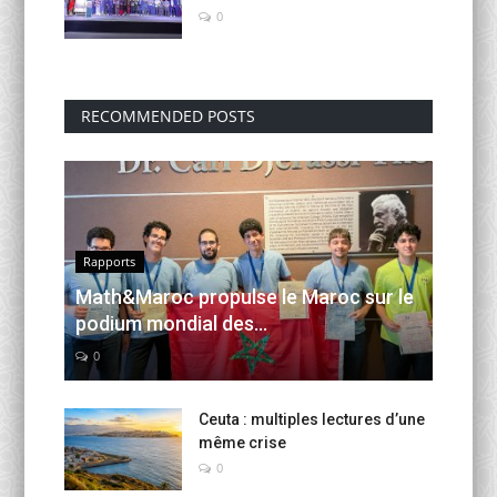
0
RECOMMENDED POSTS
Rapports
Math&Maroc propulse le Maroc sur le
podium mondial des...
0
Ceuta : multiples lectures d’une
même crise
0