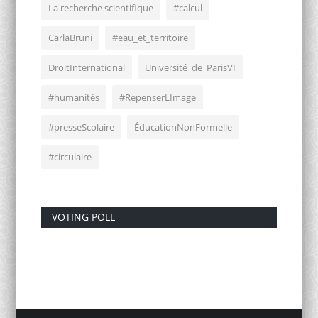
La recherche scientifique
#calcul
CarlaBruni
#eau_et_territoire
DroitInternational
Université_de_ParisVI
#humanités
#RepenserLImage
#presseScolaire
ÉducationNonFormelle
#circulaire
VOTING POLL