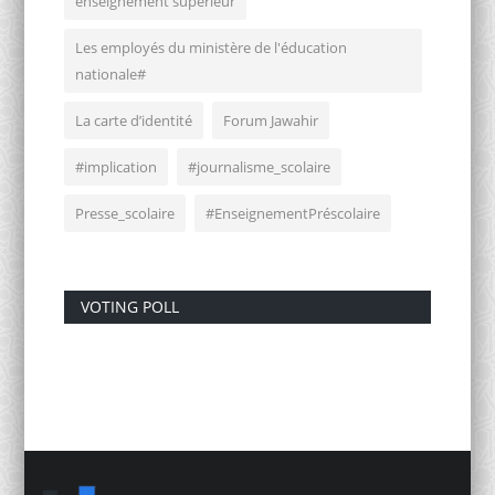
enseignement supérieur
Les employés du ministère de l'éducation
nationale#
La carte d’identité
Forum Jawahir
#implication
#journalisme_scolaire
Presse_scolaire
#EnseignementPréscolaire
VOTING POLL