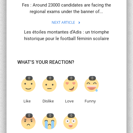
Fes : Around 23000 candidates are facing the
regional exams under the banner of...
NEXT ARTICLE
Les étoiles montantes d’Adis : un triomphe
historique pour le football féminin scolaire
WHAT'S YOUR REACTION?
0
0
0
0
Like
Dislike
Love
Funny
0
0
0