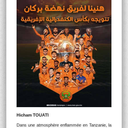
Activités Para-Universitaires
Gallery
Language
English
Français
العربية
Hicham TOUATI
Dans une atmosphère enflammée en Tanzanie, la