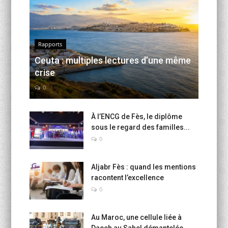
Rapports
Ceuta : multiples lectures d’une même
crise
0
À l’ENCG de Fès, le diplôme
sous le regard des familles...
0
Aljabr Fès : quand les mentions
racontent l’excellence
0
Au Maroc, une cellule liée à
Daech au Sahel démantelée...