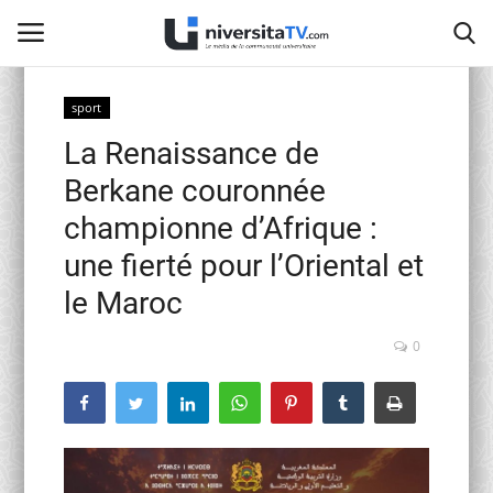
sport
La Renaissance de
Home
Berkane couronnée
Contact
championne d’Afrique :
une fierté pour l’Oriental et
activités officielles
le Maroc
Education Nationale
0
Universités Marocaines
Café littéraire de Fès
Recherche Scientifique