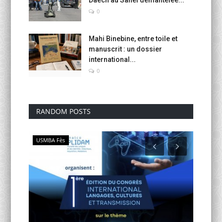
0
Mahi Binebine, entre toile et
manuscrit : un dossier
international...
0
RANDOM POSTS
USMBA Fès
Journée