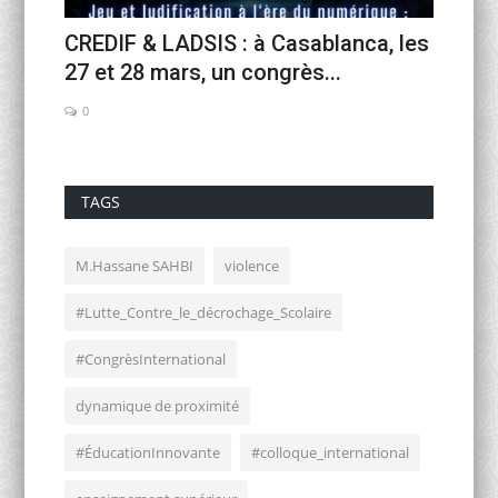
sport
CREDIF & LADSIS : à Casablanca, les
« Jusq
27 et 28 mars, un congrès...
célébra
0
0
TAGS
M.Hassane SAHBI
violence
#Lutte_Contre_le_décrochage_Scolaire
#CongrèsInternational
dynamique de proximité
#ÉducationInnovante
#colloque_international