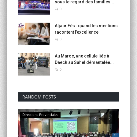
sous le regard des familles...
0
Aljabr Fès : quand les mentions
racontent l’excellence
0
Au Maroc, une cellule liée à
Daech au Sahel démantelée...
0
RANDOM POSTS
Directions Provinciales
Educati