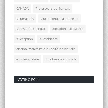
CANADA
Professeurs_de_français
#humanités
#lutte_contre_la_rougeole
#thèse_de_doctorat
#Relations_UE_Maroc
#Réception
#Casablanca
atteinte manifeste à la liberté individuelle
#triche_scolaire
Intelligence artificielle
VOTING POLL