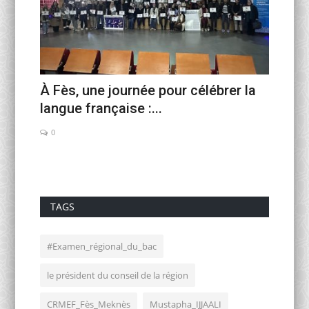
orcée
À Fès, une journée pour célébrer la
Rentré
langue française :...
minist
0
0
TAGS
#Examen_régional_du_bac
le président du conseil de la région
CRMEF_Fès_Meknès
Mustapha_IJJAALI