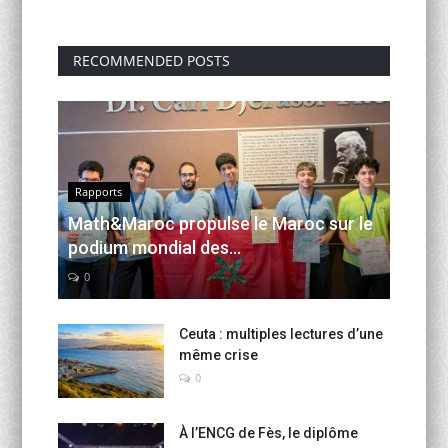
RECOMMENDED POSTS
Rapports
Math&Maroc propulse le Maroc sur le
podium mondial des...
0
Ceuta : multiples lectures d’une
même crise
0
À l’ENCG de Fès, le diplôme