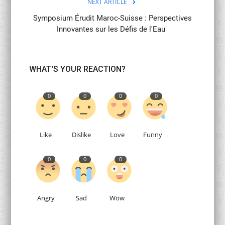
NEXT ARTICLE
Symposium Érudit Maroc-Suisse : Perspectives
Innovantes sur les Défis de l'Eau"
WHAT'S YOUR REACTION?
0
0
0
0
Like
Dislike
Love
Funny
0
0
0
Angry
Sad
Wow