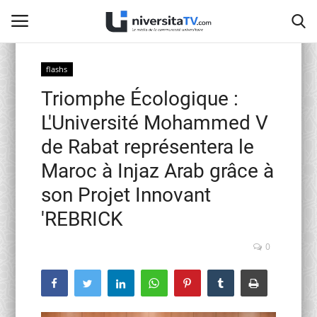
flashs
Triomphe Écologique :
Home
L'Université Mohammed V
Contact
de Rabat représentera le
Maroc à Injaz Arab grâce à
activités officielles
son Projet Innovant
Education Nationale
'REBRICK
Universités Marocaines
0
Café littéraire de Fès
Recherche Scientifique