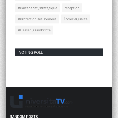
#Partenariat_stratégique
réception
#ProtectionDesDonnées
ÉcoleDeQualité
#Hassan_Oumbribte
VOTING POLL
RANDOM POSTS