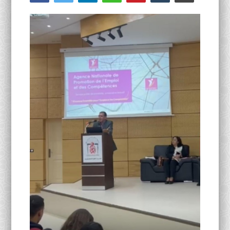
Activités Para-Universitaires
Gallery
Language
English
Français
العربية