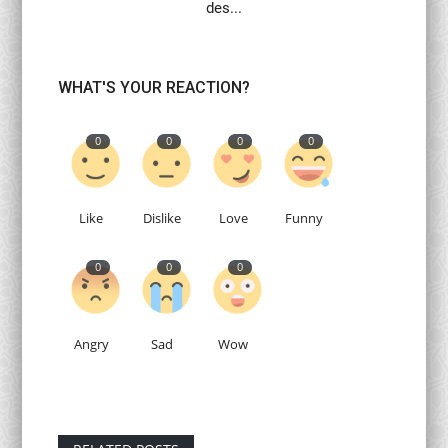
des...
WHAT'S YOUR REACTION?
0
0
0
0
Like
Dislike
Love
Funny
0
0
0
Angry
Sad
Wow