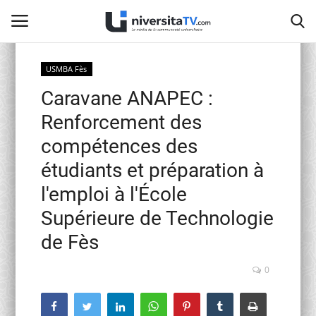
USMBA Fès
Caravane ANAPEC :
Home
Renforcement des
Contact
compétences des
étudiants et préparation à
activités officielles
l'emploi à l'École
Education Nationale
Supérieure de Technologie
de Fès
Universités Marocaines
0
Café littéraire de Fès
Recherche Scientifique