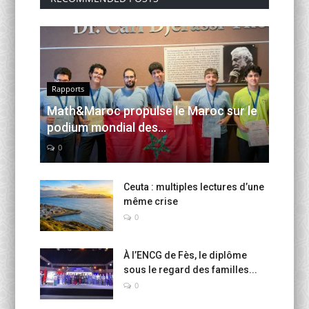
Rapports
Math&Maroc propulse le Maroc sur le
podium mondial des...
0
Ceuta : multiples lectures d’une
même crise
0
À l’ENCG de Fès, le diplôme
sous le regard des familles...
0