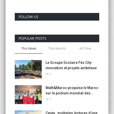
Activités Para-Universitaires
FOLLOW US
Gallery
Language
POPULAR POSTS
English
Français
العربية
This Week
This Month
All Time
Le Groupe Scolaire Fès City:
innovation et projets ambitieux
0
Math&Maroc propulse le Maroc
sur le podium mondial des...
0
Ceuta : multiples lectures d’une