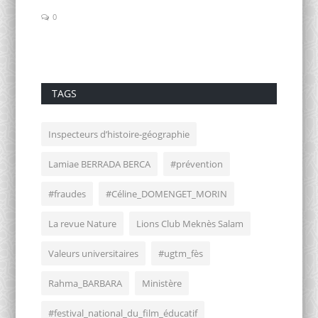
0
0
TAGS
Inspecteurs d’histoire-géographie
Lamiae BERRADA BERCA
#prévention
#fraudes
#Céline_DOMENGET_MORIN
La revue Nature
Lions Club Meknès Salam
Valeurs universitaires
#ugtm_fès
Rahma_BARBARA
Ministère
#festival_national_du_film_éducatif