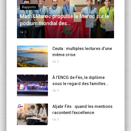
Rapports
Math&Maroc propulse le Maroc sur le
podium mondial des...
0
Ceuta : multiples lectures d’une
même crise
0
À l’ENCG de Fès, le diplôme
sous le regard des familles...
0
Aljabr Fès : quand les mentions
racontent l’excellence
0