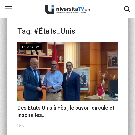
Tag:
#États_Unis
Home
USMBA Fès
Contact
activités officielles
Education Nationale
Universités Marocaines
Des États Unis à Fès , le savoir circule et
inspire les...
Café littéraire de Fès
0
Recherche Scientifique