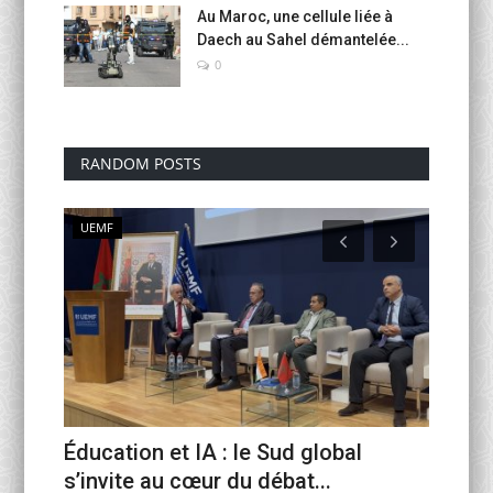
Au Maroc, une cellule liée à
Daech au Sahel démantelée...
0
RANDOM POSTS
UEMF
Rapport
 Hâvre
Éducation et IA : le Sud global
s’invite au cœur du débat...
une mi