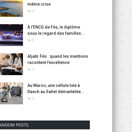
même crise
0
À l’ENCG de Fès, le diplôme
sous le regard des familles...
0
Aljabr Fès : quand les mentions
racontent l’excellence
0
Au Maroc, une cellule liée à
Daech au Sahel démantelée...
0
ANDOM POSTS