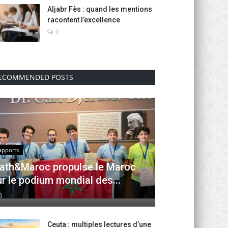
Aljabr Fès : quand les mentions
racontent l’excellence
0
ECOMMENDED POSTS
apports
ath&Maroc propulse le Maroc
ur le podium mondial des...
0
Ceuta : multiples lectures d’une