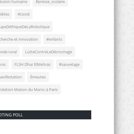
clusion humaine
#presse_scolaire
hlètes
#covid
upeDAfriqueDeLaRobotique
cherche et innovation
#enfants
nde rural
LutteContreLeDécrochage
roc
FLSH Dhar ElMehraz
#sauvetage
anifestation
Émeutes
ndation Maison du Maroc à Paris
OTING POLL