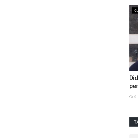
Directions Provinciales
Co
 : l’UMT
À Fès, lycée Polyvalent célèbre la
Did
Marche Verte : un moment...
per
0
0
T