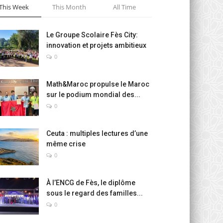
This Week
This Month
All Time
Le Groupe Scolaire Fès City:
innovation et projets ambitieux
0
Math&Maroc propulse le Maroc
sur le podium mondial des...
0
Ceuta : multiples lectures d’une
même crise
0
À l’ENCG de Fès, le diplôme
sous le regard des familles...
0