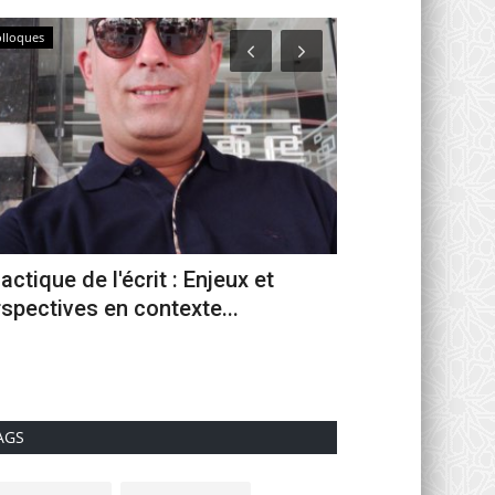
lloques
Directions Provinciales
actique de l'écrit : Enjeux et
PGM & Climat : 
spectives en contexte...
biotechnologiq
0
AGS