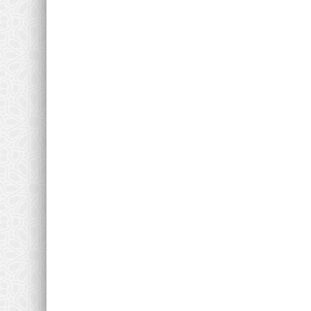
Education Nationale
Incident grave à Témadhite
condamne et appelle...
0